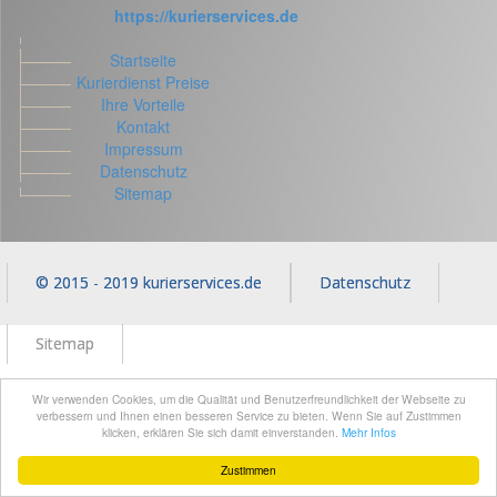
https://kurierservices.de
Startseite
Kurierdienst Preise
Ihre Vorteile
Kontakt
Impressum
Datenschutz
Sitemap
© 2015 - 2019 kurierservices.de
Datenschutz
Sitemap
Wir verwenden Cookies, um die Qualität und Benutzerfreundlichkeit der Webseite zu
verbessern und Ihnen einen besseren Service zu bieten. Wenn Sie auf Zustimmen
klicken, erklären Sie sich damit einverstanden.
Mehr Infos
Zustimmen